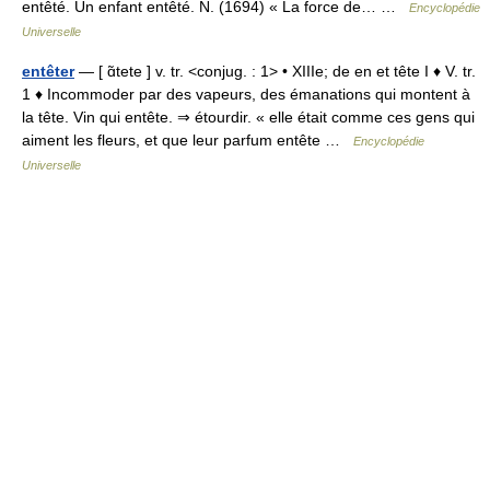
entêté. Un enfant entêté. N. (1694) « La force de… …
Encyclopédie
Universelle
entêter
— [ ɑ̃tete ] v. tr. <conjug. : 1> • XIIIe; de en et tête I ♦ V. tr.
1 ♦ Incommoder par des vapeurs, des émanations qui montent à
la tête. Vin qui entête. ⇒ étourdir. « elle était comme ces gens qui
aiment les fleurs, et que leur parfum entête …
Encyclopédie
Universelle