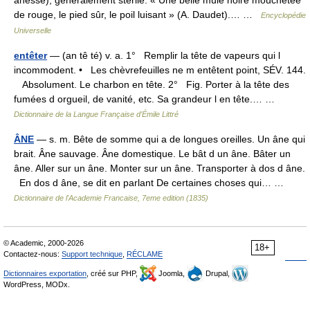
ânesse), généralement stérile. « Une belle mule noire mouchetée
de rouge, le pied sûr, le poil luisant » (A. Daudet).… …
Encyclopédie
Universelle
entêter
— (an tê té) v. a. 1° Remplir la tête de vapeurs qui l
incommodent. • Les chèvrefeuilles ne m entêtent point, SÉV. 144.
Absolument. Le charbon en tête. 2° Fig. Porter à la tête des
fumées d orgueil, de vanité, etc. Sa grandeur l en tête.… …
Dictionnaire de la Langue Française d'Émile Littré
ÂNE
— s. m. Bête de somme qui a de longues oreilles. Un âne qui
brait. Âne sauvage. Âne domestique. Le bât d un âne. Bâter un
âne. Aller sur un âne. Monter sur un âne. Transporter à dos d âne.
En dos d âne, se dit en parlant De certaines choses qui… …
Dictionnaire de l'Academie Francaise, 7eme edition (1835)
© Academic, 2000-2026
18+
Contactez-nous:
Support technique
,
RÉCLAME
Dictionnaires exportation
, créé sur PHP,
Joomla,
Drupal,
WordPress, MODx.