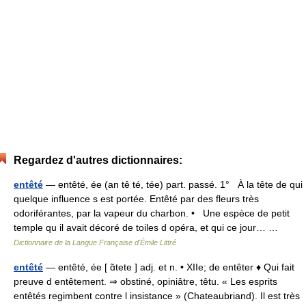
Regardez d'autres dictionnaires:
entêté
— entêté, ée (an tê té, tée) part. passé. 1° À la tête de qui
quelque influence s est portée. Entêté par des fleurs très
odoriférantes, par la vapeur du charbon. • Une espèce de petit
temple qu il avait décoré de toiles d opéra, et qui ce jour… …
Dictionnaire de la Langue Française d'Émile Littré
entêté
— entêté, ée [ ɑ̃tete ] adj. et n. • XIIe; de entêter ♦ Qui fait
preuve d entêtement. ⇒ obstiné, opiniâtre, têtu. « Les esprits
entêtés regimbent contre l insistance » (Chateaubriand). Il est très