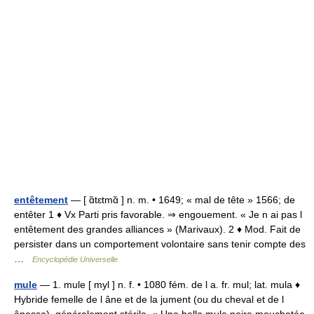
entêtement
— [ ɑ̃tɛtmɑ̃ ] n. m. • 1649; « mal de tête » 1566; de
entêter 1 ♦ Vx Parti pris favorable. ⇒ engouement. « Je n ai pas l
entêtement des grandes alliances » (Marivaux). 2 ♦ Mod. Fait de
persister dans un comportement volontaire sans tenir compte des
…
Encyclopédie Universelle
mule
— 1. mule [ myl ] n. f. • 1080 fém. de l a. fr. mul; lat. mula ♦
Hybride femelle de l âne et de la jument (ou du cheval et de l