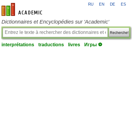
RU
EN
DE
ES
fr-academic.com
Dictionnaires et Encyclopédies sur 'Academic'
Recherche!
interprétations
traductions
livres
Игры ⚽