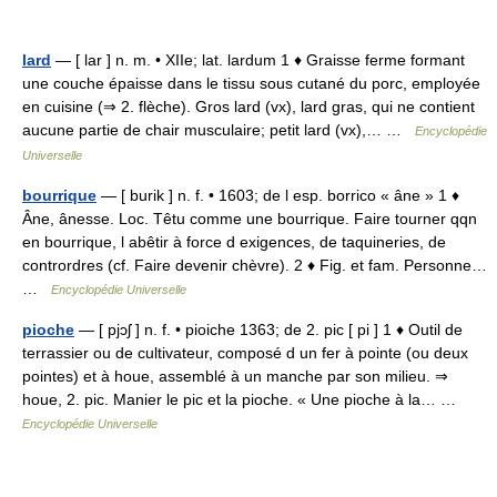
lard
— [ lar ] n. m. • XIIe; lat. lardum 1 ♦ Graisse ferme formant
une couche épaisse dans le tissu sous cutané du porc, employée
en cuisine (⇒ 2. flèche). Gros lard (vx), lard gras, qui ne contient
aucune partie de chair musculaire; petit lard (vx),… …
Encyclopédie
Universelle
bourrique
— [ burik ] n. f. • 1603; de l esp. borrico « âne » 1 ♦
Âne, ânesse. Loc. Têtu comme une bourrique. Faire tourner qqn
en bourrique, l abêtir à force d exigences, de taquineries, de
contrordres (cf. Faire devenir chèvre). 2 ♦ Fig. et fam. Personne…
…
Encyclopédie Universelle
pioche
— [ pjɔʃ ] n. f. • pioiche 1363; de 2. pic [ pi ] 1 ♦ Outil de
terrassier ou de cultivateur, composé d un fer à pointe (ou deux
pointes) et à houe, assemblé à un manche par son milieu. ⇒
houe, 2. pic. Manier le pic et la pioche. « Une pioche à la… …
Encyclopédie Universelle