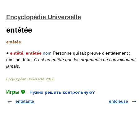
Encyclopédie Universelle
entêtée
entêtée
●
entêté, entêtée
nom
Personne qui fait preuve d'entêtement ;
obstiné, têtu :
C'est un entêté que les arguments ne convainquent
jamais.
Encyclopédie Universelle
.
2012
.
Игры ⚽
Нужно решить контрольную?
entêtante
entôleuse